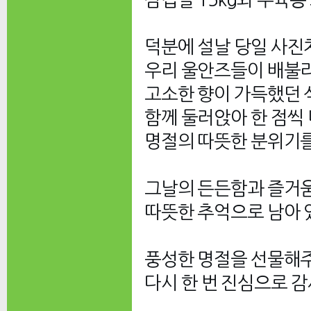
삼겹살 15kg와 수육용
덕분에 설날 당일 사진
우리 울안즈들이 배불리
고소한 향이 가득했던 
함께 둘러앉아 한 점씩
명절의 따뜻한 분위기를
그날의 든든함과 즐거움
따뜻한 추억으로 남아 
풍성한 명절을 선물해
다시 한 번 진심으로 