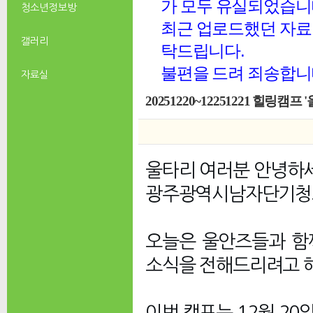
가 모두 유실되었습니
청소년 정보방
최근 업로드했던 자료 
갤러리
탁드립니다.
불편을 드려 죄송합니
자료실
20251220~12251221 힐링캠
울타리 여러분 안녕하
광주광역시남자단기청소년
오늘은 울안즈들과 함
소식을 전해드리려고 
이번 캠프는 12월 20