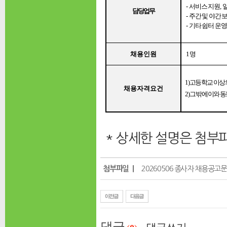
-
서비스 지원
,
담당업무
-
주간 및 야간 
-
기타 쉼터 운영
채용인원
1
명
1)
고등학교 이상의
채용자격요건
2)
그 밖에 이와 
* 상세한 설명은 첨부
첨부파일 ｜
20260506 종사자 채용공고문
댓글