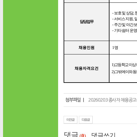
-
보호 및 상담
,
-
서비스 지원
,
담당업무
-
주간 및 야간 
-
기타 쉼터 운영
채용인원
1
명
1)
고등학교 이상의
채용자격요건
2)
그 밖에 이와 
첨부파일 ｜
20260203 종사자 채용공고
댓글
댓글쓰기
(
0
)